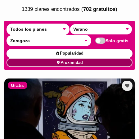
1339
plan
es
encontrado
s
(
702
gratuito
s
)
Todos los planes
Verano
Zaragoza
Solo gratis
Popularidad
Proximidad
Gratis