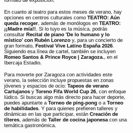
formato de exposición.
En cuanto al teatro para estos meses de verano, hay
opciones en centros culturales como
TEATRO: Aún
queda recoger
, además de monólogos en
TEATRO:
¡¡Madre mía!!
. Si lo tuyo es la música, podrás
consultar
Recital de piano 'De lo humano y lo
místico' con Rubén Lorenzo
y, para un concierto de
gran formato,
Festival Vive Latino España 2026
.
Siguiendo esa línea de cartel, también se incluyen
Romeo Santos & Prince Royce | Zaragoza.
, en el
Ibercaja Estadio.
Para moverte por Zaragoza con actividades este
verano, la selección incluye propuestas en zonas
jóvenes y espacios de ocio:
Tapeos de verano
Cartujanos
y
Toreno Fifa World Cup 26
, con enfoque
lúdico. Si buscas algo más directo para hacer deporte,
puedes apuntarte a
Torneo de ping-pong
o a
Torneo
de habilidades
. Y para quienes prefieren talleres y
dinámicas en las que participar, están
Creación de
títeres
, además de
Taller de cocina japonesa
con una
temática gastronómica.