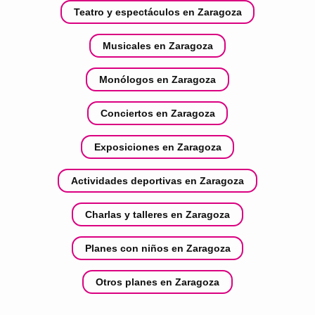
Teatro y espectáculos en Zaragoza
Musicales en Zaragoza
Monólogos en Zaragoza
Conciertos en Zaragoza
Exposiciones en Zaragoza
Actividades deportivas en Zaragoza
Charlas y talleres en Zaragoza
Planes con niños en Zaragoza
Otros planes en Zaragoza