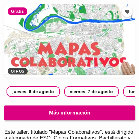
Gratis
OTROS
jueves, 6 de agosto
viernes, 7 de agosto
lune
Más información
Este taller, titulado "Mapas Colaborativos", está dirigido
a alumnado de ESO, Ciclos Formativos, Bachillerato y