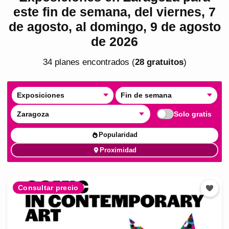
este fin de semana, del viernes, 7
de agosto, al domingo, 9 de agosto
de 2026
34
plan
es
encontrado
s
(
28
gratuito
s
)
Exposiciones
Fin de semana
Zaragoza
Solo gratis
Popularidad
Proximidad
Consultar precio