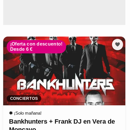
¡Oferta con descuento!
Desde 6 €
CONCIERTOS
✱
¡Solo mañana!
Bankhunters + Frank DJ en Vera de
Moncayo