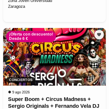
Zona Joven Universidad
Zaragoza
¡Oferta con descuento!
Desde 6 €
CONCIERTOS
✱
9 ago 2026
Super Boom + Circus Madness +
Sergio Originals + Fernando Vela DJ