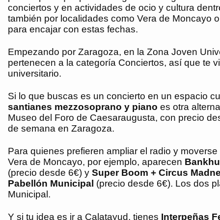
conciertos y en actividades de ocio y cultura dentr
también por localidades como Vera de Moncayo o 
para encajar con estas fechas.
Empezando por Zaragoza, en la Zona Joven Unive
pertenecen a la categoría Conciertos, así que te v
universitario.
Si lo que buscas es un concierto en un espacio cu
santianes mezzosoprano y piano
es otra alterna
Museo del Foro de Caesaraugusta, con precio desd
de semana en Zaragoza.
Para quienes prefieren ampliar el radio y moverse
Vera de Moncayo, por ejemplo, aparecen
Bankhun
(precio desde 6€) y
Super Boom + Circus Madnes
Pabellón Municipal
(precio desde 6€). Los dos pl
Municipal.
Y si tu idea es ir a Calatayud, tienes
Interpeñas F