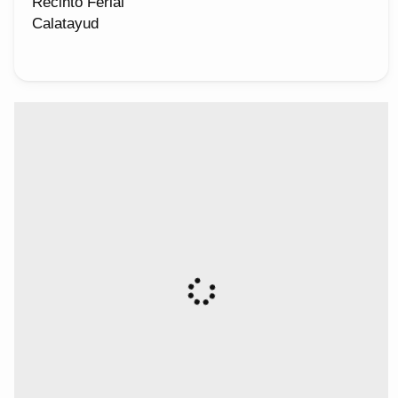
Recinto Ferial
Calatayud