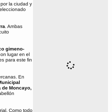
 por la ciudad y
seleccionado
rra
. Ambas
cuito
ico gimeno-
con lugar en el
s para este fin
cercanas. En
Municipal
a de Moncayo,
abellón
erial. Como todo