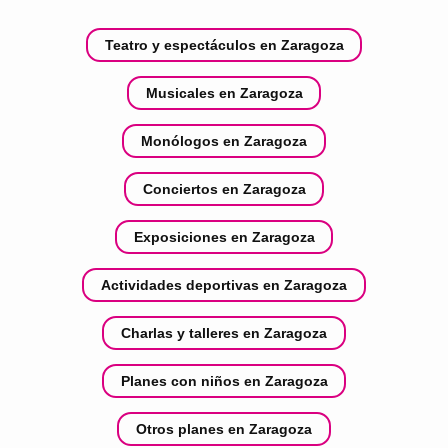
Teatro y espectáculos en Zaragoza
Musicales en Zaragoza
Monólogos en Zaragoza
Conciertos en Zaragoza
Exposiciones en Zaragoza
Actividades deportivas en Zaragoza
Charlas y talleres en Zaragoza
Planes con niños en Zaragoza
Otros planes en Zaragoza