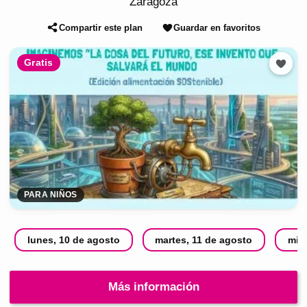
Zaragoza
Compartir este plan
Guardar en favoritos
Gratis
PARA NIÑOS
lunes, 10 de agosto
martes, 11 de agosto
mié
Más información