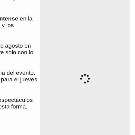
Intense
en la
 y los
de agosto en
te solo con lo
ha del evento.
 para el jueves
 espectáculos
esta forma,