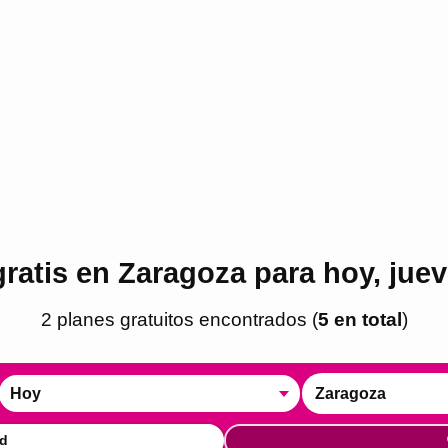
ratis en Zaragoza para hoy, jue
2
plan
es
gratuito
s
encontrado
s
(
5
en total
)
Hoy
Zaragoza
d