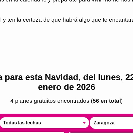
 y ten la certeza de que habrá algo que te encantará
 para esta Navidad, del lunes, 22
enero de 2026
4
plan
es
gratuito
s
encontrado
s
(
56
en total
)
Todas las fechas
Zaragoza