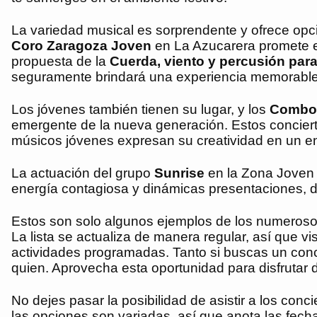
La variedad musical es sorprendente y ofrece opci
Coro Zaragoza Joven
en La Azucarera promete el
propuesta de la
Cuerda, viento y percusión par
seguramente brindará una experiencia memorable c
Los jóvenes también tienen su lugar, y los
Combos
emergente de la nueva generación. Estos conciert
músicos jóvenes expresan su creatividad en un en
La actuación del grupo
Sunrise
en la Zona Joven Í
energía contagiosa y dinámicas presentaciones, di
Estos son solo algunos ejemplos de los numerosos
La lista se actualiza de manera regular, así que v
actividades programadas. Tanto si buscas un conci
quien. Aprovecha esta oportunidad para disfrutar d
No dejes pasar la posibilidad de asistir a los co
las opciones son variadas, así que anota las fech