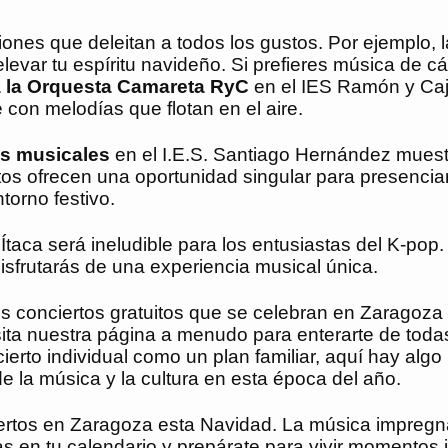
ones que deleitan a todos los gustos. Por ejemplo, l
evar tu espíritu navideño. Si prefieres música de cá
a la Orquesta Camareta RyC
en el IES Ramón y Caj
on melodías que flotan en el aire.
 musicales
en el I.E.S. Santiago Hernández muestr
os ofrecen una oportunidad singular para presencia
torno festivo.
taca será ineludible para los entusiastas del K-pop
sfrutarás de una experiencia musical única.
 conciertos gratuitos que se celebran en Zaragoza
isita nuestra página a menudo para enterarte de toda
erto individual como un plan familiar, aquí hay algo
e la música y la cultura en esta época del año.
nciertos en Zaragoza esta Navidad. La música impregn
as en tu calendario y prepárate para vivir momentos 