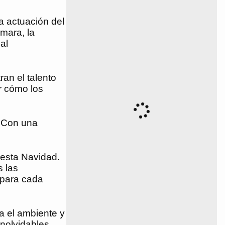
a actuación del
mara, la
al
an el talento
r cómo los
. Con una
 esta Navidad.
s las
 para cada
a el ambiente y
inolvidables